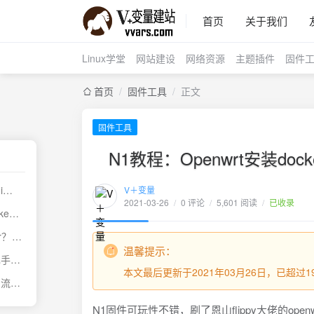
首页
关于我们
Linux学堂
网站建设
网络资源
主题插件
固件
首页
/
固件工具
/
正文
固件工具
N1教程：Openwrt安装docker
N1教程：Openwrt安装docker webui界面(基于flippy openwrt n1固件)
V＋变量
2021-03-26
/
0 评论
/
5,601 阅读
/
已收录
通过1panel使用docker部署bitwarden并配置mysql数据库和CDN加速以及自动化备份教程
不想继续使用docker？教你彻底卸载docker，不留痕迹
温馨提示：
笔记软件掌握在自己手中——使用docker自建e2ee开源笔记软件Notesnook服务器
本文最后更新于2021年03月26日，已超
免费开源的网站访问流量统计分析平台Umami的Docker安装方式实战
N1固件可玩性不错，刷了恩山flippy大佬的openw