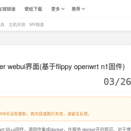
友链链接
壁纸下载
更多
推荐
工具
主机评测
MV频道
 webui界面(基于flippy openwrt n1固件)
03/2
过1958天没有更新，若内容或图片失效，请留言反馈。
rt 55+o固件，源固件集成docker，在服务-docker开启即可。对于博