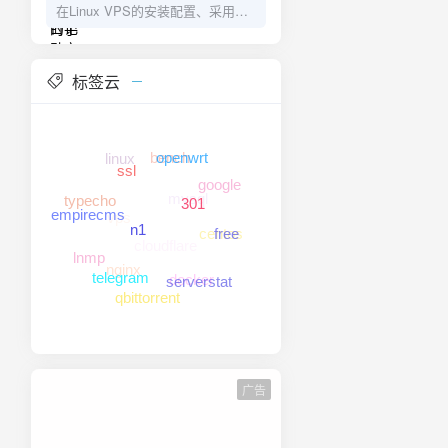
在Linux VPS的安装配置、采用
的博文：1）随时随地监控你的
Vnstat来防止重启导致数据丢失的
VPS状态——Serverstat部署折腾
问题，以及如何在安装了openwrt
之路2）Serverstaus改用Vnstat统
标签云
的n1旁路由上安装Serverstat,以及
计VPS流量，避[...]
如何在LiNUX VPS上手动安装
Server-Rust,需要的可以访问之前
bench
的博文：1）随时随地监控你的
linux
openwrt
VPS状态——Serverstat部署折腾
mysql
google
ssl
typecho
之路2）Serverstaus改用Vnstat统
vps
centos
301
cloudflare
计VPS流量，避[...]
empirecms
free
n1
nginx
lnmp
docker
serverstat
telegram
qbittorrent
广告