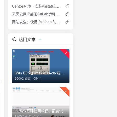
Centos环境下安装vnstat统计vps流量
无需公网IP部署GitLab远程开发
网站安全：使用 fail2ban 防御 SSH 服务器的暴力破解攻击
热门文章
1
[Win DD包] wes7-x86-cn-精简，安装后仅占用1.55G存储空间
26002 阅读 - 05/14
2
v2rayN基础使用教程、配置说明、添加订阅、路由选择
18657 阅读 - 01/14