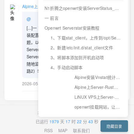
Alpine上Server-Rust的手动安装教程 - V变量—建站日记
N1折腾之openwrt安装ServerStatus_Rust客户端
一 前言
@
[...]一 前言之前介绍了ServerStat在Linux VPS的安
Openwrt Serverstat安装教程
装配置、采用Vnstat来防止重启导致数据丢失的问
1、下载stat_client，上传到/opt/ServerStatus目录
题，以及如何在安装了openwrt的n1旁路由上安装
2、新建/etc/init.d/stat_client文件
Serverstat,以及如何在LiNUX VPS上手动安装
Server-Rust,需要的可以访问之前的博文：1）随时
3、将脚本添加到开机启动项
随地监控你的VPS状态——Serverstat部署折腾之
4、手动启动脚本
路2）Serverstaus改用Vnstat统计VPS流量，避[...]
Alpine安装Vnstat统计VPS流量，避免serverstaus系统重启后流量重置
2026-05-17
回复
Alpine上Server-Rust的手动安装教程
LiNUX VPS上Server-Rust的手动安装教程
openwrt挂载网站，让你的移动硬盘作为uhttpd挂载服务器
2019 - 2025© Reach -
V＋变量
已运行
1979
天
17
时
22
分
44
秒
隐藏目录
RSS
MAP
联系我们