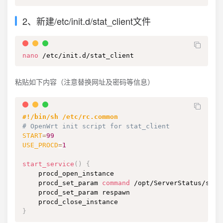
2、新建/etc/init.d/stat_client文件
nano
 /etc/init.d/stat_client
粘贴如下内容（注意替换网址及密码等信息）
#!/bin/sh /etc/rc.common
# OpenWrt init script for stat_client
START
=
99
USE_PROCD
=
1
start_service
(
)
{
    procd_open_instance

    procd_set_param 
command
 /opt/ServerStatus/stat
    procd_set_param respawn

}