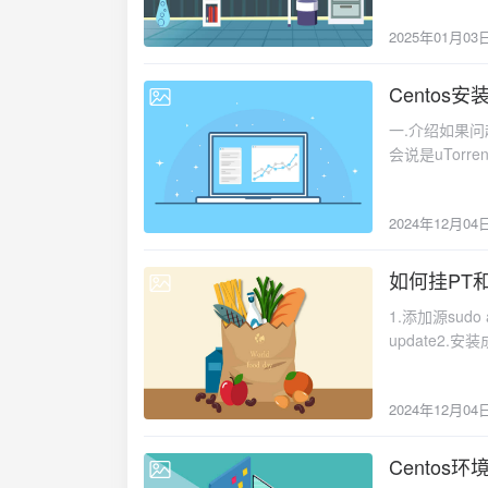
~~~1、上
WorkingDirecto
2025年01月03
速”你就限制
port=8080 Restart=on-failure [Install
用按钮，那里
再按Ctrl+x退出
2xfree）
Centos安
daemon-relo
2024-12-04
喜欢的资源，管
qbittorrent-n
一.介绍如果问
我真的不想多说
systemctl 
会说是uTorr
种子，这点请
打开qbittor
台上的uTorr
很快就下载下
默认密码，而是随
可能还有很远的路
下载的种子多
qbittorr
2024年12月04
GUI模式以及
值后面的使用
出，可以手动修改配置
源。下面就来说一下
免费的热种！
WorkingDirect
我是懒得装了
如何挂PT和BT:
我要！另外提
After=network
2024-12-04
才把这堆坑全
般资源都有优
WorkingDirecto
1.添加源sudo add
部分的教程写了删删了
户的主要用处
port=8080 Re
update2.安装
yum install ce
手，不要再问
vim /root/.c
qbittorre
linguist devtool
题，PT是大
WebUI\Pass
浏览器中输入htt
/etc/yum.repos
呆在PT，还
YTUWVT9wVv
2024年12月04
admin，默
= 1/enabled = 
你上传慢魔力
zh8qbPsL8WkF
webui-port=
boost-devel scl enable devtoolset-3 bash cd /opt/ wget
新加载 systemd 配置 systemc
置开机自启动在 /et
Centos环境
https://github
2021-03-30
nox此时能用账
/etc/systemd/