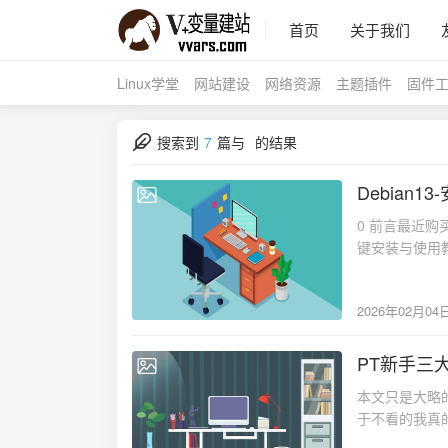
首页
关于我们
Linux学堂
网站建设
网络资源
主题插件
固件
搜索到
7
篇与
的结果
Debian1
2026-02-04
0 前言最近购
键安装与使用教
建好的包1） 备份并编辑
sudo nano /
2026年02月04
http://deb.deb
http://deb.de
update1.2 安
PT新手三
2025-01-03
qbittorrent
本文只是大略
/etc/system
于不看的我真
Description=qBi
常不给力！本
Type=simple 