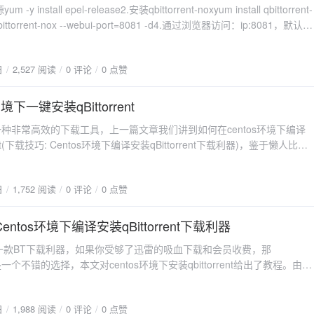
.tar.gz tar xzf libtorrent-rasterbar-1.1.4.tar.gz cd libtorrent-rasterbar-
m -y install epel-release2.安装qbittorrent-noxyum install qbittorrent-
t Type=forking RemainAfterExit=yes
S="-std=c++11" ./configure --disable-debug --prefix=/usr make &&
bittorrent-nox --webui-port=8081 -d4.通过浏览器访问：ip:8081，默认账
-nox -d [Install] WantedBy=multi-user.target再执行以下
 -s /usr/lib/pkgconfig/libtorrent-rasterbar.pc
minadmin
tl enable qbittorrent-nox下一次开机时会自动启动qbittorent。如果要手
onfig/libtorrent-rasterbar.pc ln -s /usr/lib/libtorrent-rasterbar.so.9
参考以下命令：sudo service qbittorrent-nox start sudo service
libtorrent-rasterbar.so.9...PS.吐槽时间boost这边是坑之一，自己编译各种出
日
2,527 阅读
0 评论
0 点赞
ox stop sudo service qbittorrent-nox restart配置QBittorrent webui的配置
来翻去找到了这个源，能直接用真好c++11也是坑之一，因为libtorrent
conf在~/.config/qBittorrent/文件夹中。更多命令启动 qbittorrent-nox 后
GCC新版本的，相对老版本改了名字，所以老版本要改动才能用，但是老
境下一键安装qBittorrent
台启动 qbittorrent-nox -d 查看版本 qbittorrent-nox -v 获得帮助 qbittorrent-nox -h
Bittorrent那边出问题了，所以索性从头就用高版本GCC。但是！！！因为
参数，会导致qBittorrent那边最后link错误，找了半天才找到这个解决办
ent是一种非常高效的下载工具，上一篇文章我们讲到如何在centos环境下编译
踩了，你们直接复制粘贴就能跑通参考：①.
rent(下载技巧: Centos环境下编译安装qBittorrent下载利器)，鉴于懒人比较
.com/qbittorrent/qBittorrent/issues/5265②.
了一键安装脚本。1、用SSH连接CentOS7；2、下载qBittorrent安装
erdlernux.wordpress.com/2015/07/20/installing-qbittorrent-on-centos-
定的上网环境）wget
t/2.现在可以开始装qBittorrent了，请务必保持在高版本GCC的环境中，如果退
日
1,752 阅读
0 评论
0 点赞
vvars.com/usr/scripts/qBittorrentCentOS7install.sh3.设置脚本权限：
l命令cd /opt/ wget -O qBittorrent-release-3.3.11.tar.gz
ittorrentCentOS7install.sh4、运行编译安装脚
com/qbittorrent/qBittorrent/archive/release-3.3.11.tar.gz tar xzf
rentCentOS7install.sh脚本会安装如下软
entos环境下编译安装qBittorrent下载利器
lease-3.3.11.tar.gz cd qBittorrent-release-3.3.11 ./configure --prefix=/us
.1.1libtorrent1.1.9（https://github.com/arvidn/libtorrent/releases/）5、
gui gmake && make install...不出意外的话这儿就没问题了，然后你会得到
rent是一款BT下载利器，如果你受够了迅雷的吸血下载和会员收费，那
l start qbittorrentsystemctl stop qbittorrentsystemctl restart
-nox下面我们加个启动脚本方便运行管理cat >/etc/init.d/qbittorrent<<'EOF'
nt将是一个不错的选择，本文对centos环境下安装qbittorrent给出了教程。由于
chkconfig: - 80 20 # description: qBittorrent headless torrent server #
境，采用的是编译安装。一、安装依赖#安装 EPEL 源 yum -y install
ittorrent-nox # # Source function library. . /etc/init.d/functions
#安装依赖 yum -y groupinstall "Development Tools" yum -y install wget
ent" QBT_LOG="/var/log/qbittorrent.log" prog=qbittorrent-nox
日
1,988 阅读
0 评论
0 点赞
+ qt-devel boost-devel openssl-devel qt5-qtbase-devel qt5-linguist