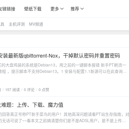
友链链接
壁纸下载
更多
推荐
工具
主机评测
MV频道
3-安装最新版qbittorrent-Nox，干掉默认密码并重置密码
买的大盘鸡装的系统是Debian13，用之前的一键脚本报错 新手PT刷流一
程 ，提示脚本不支持Debian13。1 安装与配置1.1新源可以在此查询构
源列表sudo cp /etc/apt/sources.list /etc/apt/sources.list.bak
etc/apt/sources.list添加以下内容 这里添加了trixie 源deb
日
157 阅读
0 评论
0 点赞
ian.org/debian trixie main contrib non-free deb-src
bian.org/debian trixie main contrib non-free2） 更新包索引sudo apt
装qbittorrent-nox直接使用以下命令安装qbittorrent-nox：sudo apt install
大难题：上传、下载、魔力值
-nox -y1.3设置开机自启动1）创建qbittorrent-nox.service文件：nano
的回答真正号称PT新手菜鸟的用户！其他高深问题请看PT站生存指南，
d/system/qbittorrent-nox.service2）把以下内容复制进去：[Unit]
的无话可说了~~看本文之前搞清楚你们是不是ADSL用户，是不是上传非
ttorrent Command Line Client After=network.target [Service]
文只针对这些用户，如果你是大水管也混不好PT，那你还是自行离开PT
User=root Group=root UMask=007