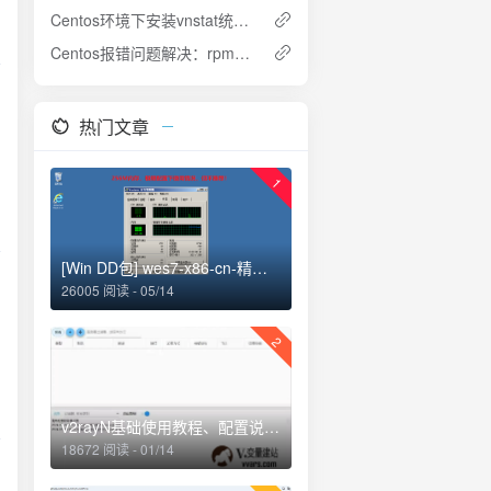
Centos环境下安装vnstat统计vps流量
Centos报错问题解决：rpmdb open failed 的解决办法
热门文章
以
1
[Win DD包] wes7-x86-cn-精简，安装后仅占用1.55G存储空间
26005 阅读 - 05/14
用
新
2
T
v2rayN基础使用教程、配置说明、添加订阅、路由选择
18672 阅读 - 01/14