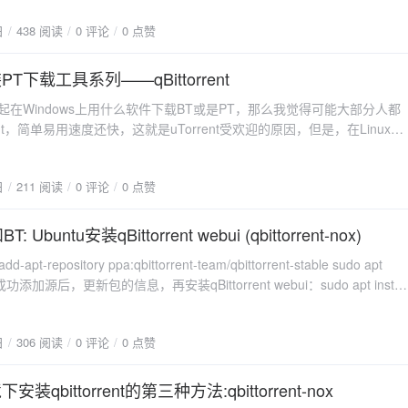
传：本人观点是基本无视上传流量，该多少就多少不用管，实在影响你的“网
ry=/root/.config/qBittorrent ExecStart=/usr/bin/qbittorrent-nox --webui-
日
438 阅读
0 评论
0 点赞
吧。其他方式主要靠魔力值换取！！魔力值相关用途请点击魔力值后面的使
] WantedBy=multi-user.target3）按Ctrl+O保存，
有你想要看到的。2、下载：初期，本人推荐：请自觉下载免费（free或
。4）修改qbittorrent-nox.service文件后重新载入：sudo systemctl
资源，下载其他资源请慎重！~~到后期自己的分享率上去之后，可以下载自己
装PT下载工具系列——qBittorrent
ad5）设置开机启动：sudo systemctl enable qbittorrent-nox6）启动
理组不定期会开放全站free或者2xfree下载。3、魔力值：关于这个问题
ox：sudo systemctl start qbittorrent-nox7）停止qbittorrent-nox：sudo
起在Windows上用什么软件下载BT或是PT，那么我觉得可能大部分人都
什么了，本人现在CMCT魔力值每小时100多点，代价就是挂了300多个
stop qbittorrent-nox8）安装完成打开浏览器，输入http//ip地址:8080，就可
ent，简单易用速度还快，这就是uTorrent受欢迎的原因，但是，在Linux平
毋庸置疑，我也没必要和你们开这个 玩笑。所以，你下载免费的热种可以
rent-nox的webui了1.4 密码问题1）关于默认密码新版本qbittorrent不再使用
ent就不是这么回事了。所以qBittorrent打出了uTorrent替代品的旗号，虽然
来（而不是去寻找那些下不下来的冷种或者收取流量的热种！），这样你
机生成密码，应该会输出在日志里。2）查看日志journalctl -fu
要走，但是它确实有不少可取之处。二.安装qBittorrent在Linux上有
了，做种的大小和数量就很 自然而然上去了，根据魔力值公式（点击魔力
ent-nox可以看到账号密码3）修改密码（1）手动修改配置文件如果没有正确输
日
211 阅读
0 评论
0 点赞
WebGUI模式，我肯定是选择后者的，毕竟服务器大多不装界面，节省资
按钮可以看到）做种越多越大，你的每小时获得的魔力值就越多！切记是
文件vim /etc/systemd/system/qbittorrent-nox.service（2）添加
怎么装1.还是先得装libtorrent，这个是rasterbar版本，之前deluge
按照我说的挂它至少几十个种子，按照我说的去做，魔力值再上不去你找
ory[Unit] Description=qBittorrent Command Line Client
，这儿没办法，还得装，研究了下，真的是神坑，我从下午研究到了晚上
 Ubuntu安装qBittorrent webui (qbittorrent-nox)
醒一句：个人推荐下载CMCT官方出品的种子资源（后缀为-CMCT），一
.target [Service] Type=simple User=root Group=root UMask=007
填了，网上教程要么太老，要么全是ubuntu的，简直感人肺腑，甚至我这
惠促销的方式。多做种可以换取大把大把的魔力值！而魔力值对于ADSL
ry=/root/.config/qBittorrent ExecStart=/usr/bin/qbittorrent-nox --webui-
-apt-repository ppa:qbittorrent-team/qbittorrent-stable sudo apt
写来来回回好几次。yum groupinstall 'Development Tools' -y
之一就是换取上传量！你会信我的！不说了，口渴了再多说一句，ADSL
start=on-failure [Install] WantedBy=multi-user.target（3）编辑配置文件
成功添加源后，更新包的信息，再安装qBittorrent webui：sudo apt install
ntos-release-scl -y yum install openssl-devel qt5-qtbase-devel qt5-
类似上传好慢（靠魔力值换），魔力值怎么快速（多做种）获得这样的问
onfig/qBittorrent/qBittorrent.conf（4）添加以下内容[Preferences]
nt-nox3.启动成功安装后，输入以下命令启动软件：qbittorrent-nox启动后，在
set-3-toolchain -y yum remove boost* -y wget -O
家的事，不是一个人的事另外不要说你小水管小硬盘的话，如果这样你还想
word_PBKDF2="@ByteArray(ARQ77eY1NUZaQsuDHbIMCA==:0WMRk
p://ip地址:8080，即可打开qBittorrent的网页端。默认的用户名是
.d/enetres.repo http://repo.enetres.net/enetres.repo sed -i "s/^enabled
是按我上面说的下免费做种去吧，不要以此为借口！其实我一直有个玩笑，
dDtHAjU9b3b7uB8NR1Gur2hmQCvCDpm39Q+PsJRJPaCU51dEiz+d
日
306 阅读
0 评论
0 点赞
认密码为adminadmin。如果要使用其他端口，只需在启动命令中加入--
0/g" /etc/yum.repos.d/enetres.repo yum install --enablerepo=enetres
值慢，为什么下载不慢~纯属玩笑
ljQYFQ==)"4）重载密码# 停止服务 systemctl stop qbittorrent-nox # 重
XXXX参数，其中XXXX为端口号：qbittorrent-nox --webui-port=XXXX4.设
tl daemon-reload # 启动服务 systemctl start qbittorrent-
c/systemd/system 下，新建文件 qbittorrent-nox.service ,vim
下安装qbittorrent的第三种方法:qbittorrent-nox
.com/arvidn/libtorrent/releases/download/libtorrent-1_1_4/libtorrent-
号密码admin adminadmin登录，记得登录后修改默认账号密码。
system/qbittorrent-nox.service内容如下[Unit] Description=qBittorrent-