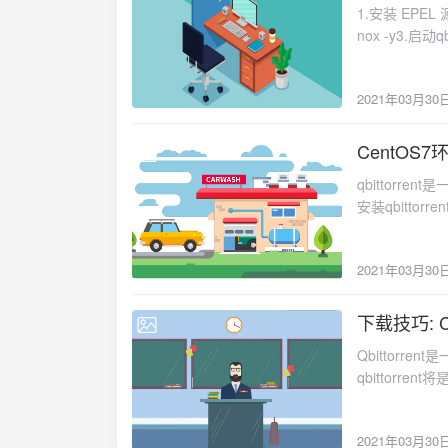
rasterbar-1.1.4
1.安装 EPEL 源yu
nox After=network.target [Service] User=roo
1.1.4 CXXFLAG
nox -y3.启动q
ExecStart=/usr/bin/qbittorrent
make install ln
号：admin/ad
命令：systemc
/usr/lib64/pkgc
动开启、停止和重启，
/usr/lib64/
2021年03月30
qbittorrent-n
问题，所以我翻
文件qBittorrent.
的某个参数是
CentOS7环
版本GCC在q
2021-03-30
默认没添加这个
qbittorr
法反正我坑全
安装qbittor
https://github
多，这篇教程提供
https://ermahg
脚本：（需要一
6-6-64bi
2021年03月30
https://www.
出了请重新运行上面的sc
chmod +x qB
https://github.
本：./qBittor
下载技巧: C
2021-03-30
qBittorrent-re
件:qBittorrent4
--disable-
Qbittor
管理命令：systemct
qbittorrent
qbittorre
qbittorrent
#!/bin/sh # # 
服务器上是生产环
processname: qb
epel-release 
QBT_USER="qbittorr
2021年03月30
git gcc gcc-c+