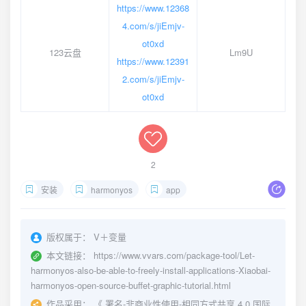
https://www.12368
4.com/s/jiEmjv-
ot0xd
123云盘
Lm9U
https://www.12391
2.com/s/jiEmjv-
ot0xd
2
安装
harmonyos
app
版权属于：
V＋变量
本文链接：
https://www.vvars.com/package-tool/Let-
harmonyos-also-be-able-to-freely-install-applications-Xiaobai-
harmonyos-open-source-buffet-graphic-tutorial.html
作品采用：
《
署名-非商业性使用-相同方式共享 4.0 国际