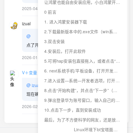
让鸿蒙也能自由安装应用，小白鸿蒙开源自助餐图文教程
2025-04-11
回复
0 前言
1. 进入鸿蒙安装器下载
izual
2.下载最新版本中的.exe文件（win系统），目前最新版本为1.2.4
@
3.双击安装
点了开始构建之后没反应，咋办呢
4.安装后，打开此软件
2026-01-20
回复
5.可将hap安装包直接拖入，或者点击“单击上传”选择hap安装包
6. next系统手机/平板设备，打开开发者模式（设置如下图位置，多次点击“软件版本”打开开发者模式，会重启）
V＋变量
作者
7.进入设置—系统—开发者选项，打开“usb调试”，线连手机和电脑
@
izual
8.点击“开始构建”，并点击“下一步”（无需安装docker）
现在确实有几率失败
9.弹出登录华为账号窗口，输入自己的华为账号登录即可
2026-02-04
回复
10.点击下一步，直到安装成功
最后，为了不方便科学的网友，还是放个123云盘链接吧
Linux环境下bt宝塔面板的安装与卸载