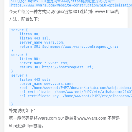
SEO优化：nginx 301重定向带www的https链接配置方法-方法一

https://www.vvars.com/Website-construction/SEO-optimizatio
今天介绍另一种方式实现nginx链接301跳转到带www https的
方法，配置如下：
server {

    listen 80;

    listen 443 ssl;

    server_name vvars.com;

    return 301 $schmeme://www.vvars.com$request_uri;

}

server {

    listen 80;

    server_name *.vvars.com;

    return 301 https://host$request_uri;

}

server {

    listen 443 ssl;

    server_name www.vvars.com;

    root  /home/wwwroot/PHP7/domain/aihaba.com/web$subdomai
    ssl_certificate  /home/wwwroot/PHP7/etc/aihabacom/21401
    ssl_certificate_key  /home/wwwroot/PHP7/etc/aihabacom/2
 ......

补充说明如下：
第一段代码是将vvars.com 301跳转到www.vvars.com 不管是
http还是https链接。