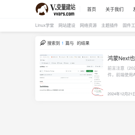
首页
关于我们
Linux学堂
网站建设
网络资源
主题插件
固件
搜索到
1
篇与
的结果
鸿蒙Next也能
2024-12-21
前言注意（20
件，前端使用Ar
美，内核更稳定。
color="#c82f1
2024年12月21
content="C
使用,Gith
Harmony
本站之前曾介
要求：Window
disable来
Harmony