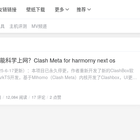
友链链接
壁纸下载
更多
推荐
工具
主机评测
MV频道
科学上网？Clash Meta for harmorny next os
25-6-17更新）：本项目已永久停更，作者重新开发了新的ClashBox软
kTS开发，基于Mihomo（Clash Meta）内核开发了Clashbox，UI更精
若要获取更新，可以访问作者的 {abtn icon="Clashbox仓库"
4" href="https://github.com/xiaobaigroup/ClashBox" radius="15px"
日
12,084 阅读
17 评论
2 点赞
lashbox仓库"/} 新仓库。 HarmonyOS Next 开源GoLang开源应用开发学习
ub github 。不知道可以放在败家里面不，如果买手机刷了只能国产软件的
 OS Next，应该是一种非常败家之行为？ 关于鸿蒙系统如何安装鸿蒙安装器，
绍过：让鸿蒙也能自由安装应用，小白鸿蒙开源自助餐图文教程操作系统
s几乎都支持。macOS：旧版本可以尝试终端输入：sudo spctl --master-
关闭签名验证最新版 Sequoia 安全性要求太高，未签名软件不能运行了。
OS Next 手机设置进入系统设置——关于本机——点击软件版本多次，即可重